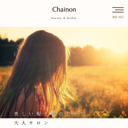
シ
ェ
ノ
ン
MENU
beauty & bridal
美しい髪と肌のための
大人サロン